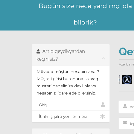
Bugün sizə necə yardımçı ola
bilərik?
Qe
Artıq qeydiyyatdan
keçmisiz?
Azerbaija
Mövcud müştəri hesabınız var?
Müştəri girişi butonuna sıxaraq
müştəri panelinizə daxil ola və
hesabınızı idarə edə bilərsiniz.
Giriş
İtirilmiş şifrə yenilənməsi