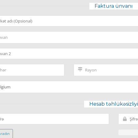
Faktura ünvanı
Hesab təhlükəsizliy
aradın