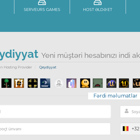
SERVEURS GAMES
HOST ƏLDƏ ET
ydiyyat
Yeni müştəri hesabınızı indi akti
n Hosting Provider
Qeydiyyat
Fərdi məlumatlar
+32