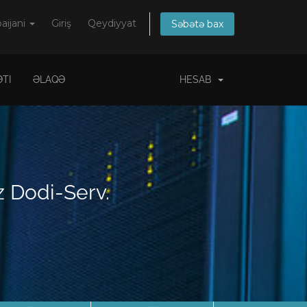
aijani
Giriş
Qeydiyyat
Səbətə bax
TI
ƏLAQƏ
HESAB
z Dodi-Serv.