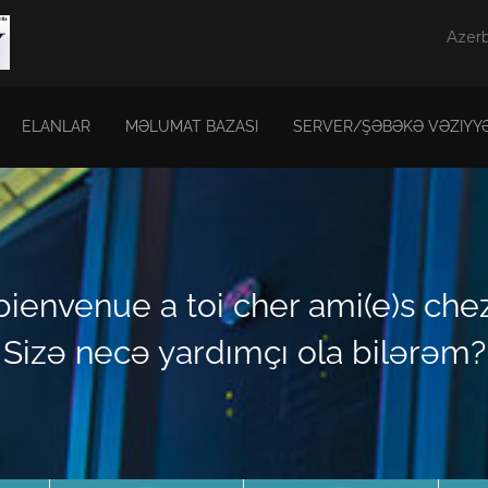
Azerb
ELANLAR
MƏLUMAT BAZASI
SERVER/ŞƏBƏKƏ VƏZIYYƏ
bienvenue a toi cher ami(e)s che
Sizə necə yardımçı ola bilərəm?