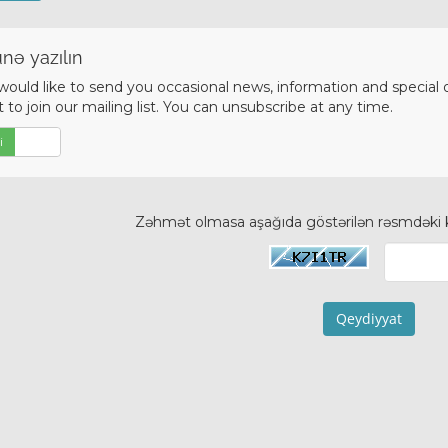
nə yazılın
ould like to send you occasional news, information and special
 to join our mailing list. You can unsubscribe at any time.
i
Xeyr
Zəhmət olmasa aşağıda göstərilən rəsmdəki k