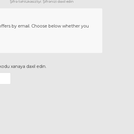
Şifrə təhlükəsizliyi: Şifrənizi daxil edin
 offers by email. Choose below whether you
odu xanaya daxil edin.