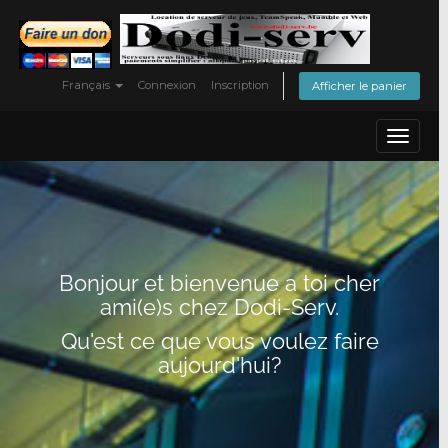
Français
Connexion
Inscription
Afficher le panier
Toggle
navigat
Bonjour et bienvenue a toi cher
ami(e)s chez Dodi-Serv.
Qu'est ce que vous voulez faire
aujourd'hui?