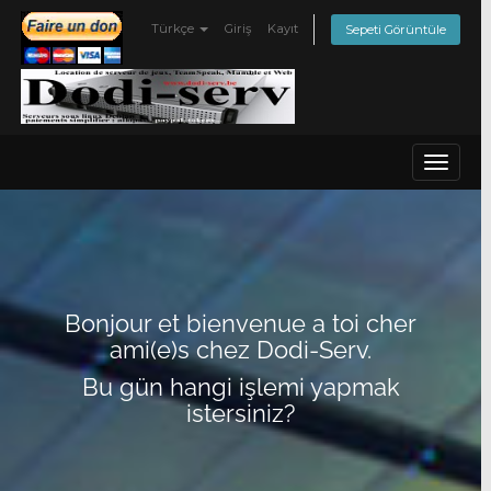
Türkçe
Giriş
Kayıt
Sepeti Görüntüle
Toggle
navigat
Bonjour et bienvenue a toi cher
ami(e)s chez Dodi-Serv.
Bu gün hangi işlemi yapmak
istersiniz?